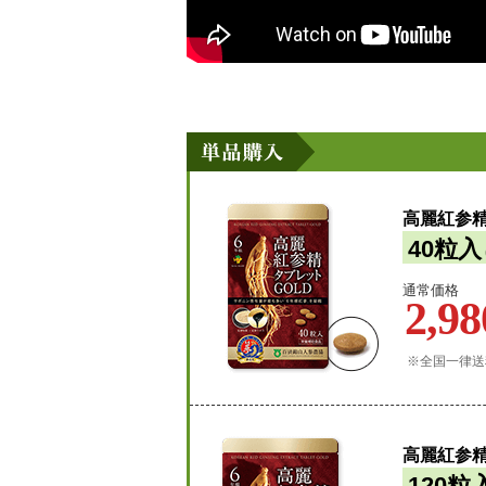
高麗紅参精
40粒入
通常価格
2,98
※全国一律送
高麗紅参精
120粒