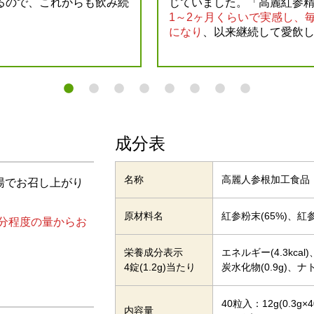
るので、これからも飲み続
じていました。「高麗紅参
1～2ヶ月くらいで実感し、
になり
、以来継続して愛飲
成分表
名称
高麗人参根加工食品
湯でお召し上がり
原材料名
紅参粉末(65%)、紅参
分程度の量からお
栄養成分表示
エネルギー(4.3kcal
4錠(1.2g)当たり
炭水化物(0.9g)、ナト
40粒入：12g(0.3g×4
内容量