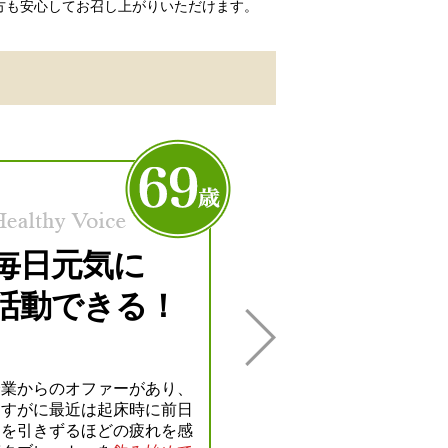
方も安心してお召し上がりいただけます。
毎日元気に
活動できる！
企業からのオファーがあり、
飲み始める前より
朝の目覚
さすがに最近は起床時に前日
目が覚める事がなくなり
ま
足を引きずるほどの疲れを感
又、
目の疲れや身体のダル