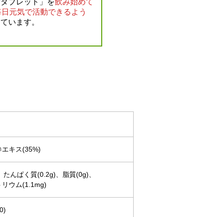
精タブレット」を
飲み始めて
疲れにくくなってきたのは
毎日元気で活動できるよう
けようと思っております。
しています。
エキス(35%)
)、たんぱく質(0.2g)、脂質(0g)、
リウム(1.1mg)
0)