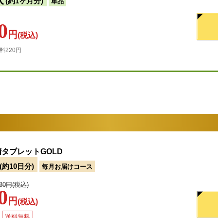
(約1ヶ月分)
単品
0
円
(税込)
料220円
タブレットGOLD
(約10日分)
毎月お届けコース
980円(税込)
0
円
(税込)
送料無料