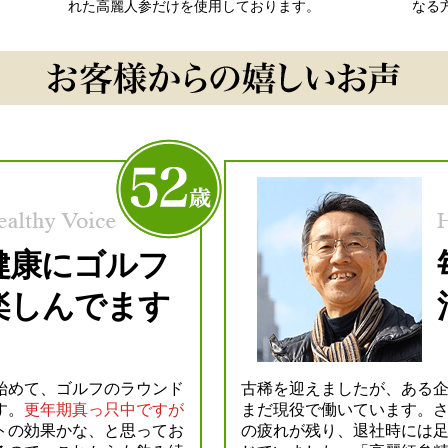
れた高麗人参だけを使用しております。
なる
健康にゴルフ
楽しんでます
始めて、ゴルフのラウンド
古稀を迎えましたが、ある
す。
更年期真っ只中ですが
まだ現役で働いています。
トの効果かな、と思ってお
の疲れが残り、退社時には