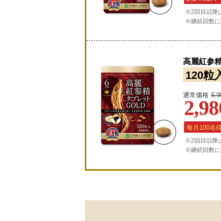
※2回目以降は
※継続回数に
高麗紅参精
120粒
通常価格
6,
2,98
毎月100名
※2回目以降は
※継続回数に