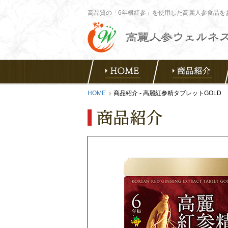
高品質の「6年根紅参」を使用した高麗人参食品を
HOME
商品紹介 - 高麗紅参精タブレットGOLD