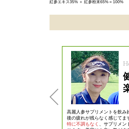
紅参エキス35% ＋ 紅参粉末65% = 100%
体が軽くなり
肌ツヤも◎
は全身不調で外出が億劫
高麗人参サプリメントを飲み
後の疲れが残らなく感じてま
を試して半年、私の体質に
特に不調もなく
、サプリメン