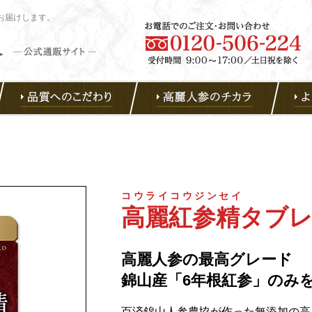
お届けします。
コウライコウジンセイ
高麗紅参精タブレ
高麗人参の最高グレード
錦山産「6年根紅参」のみ
百済錦山人参農協が作った無添加の高